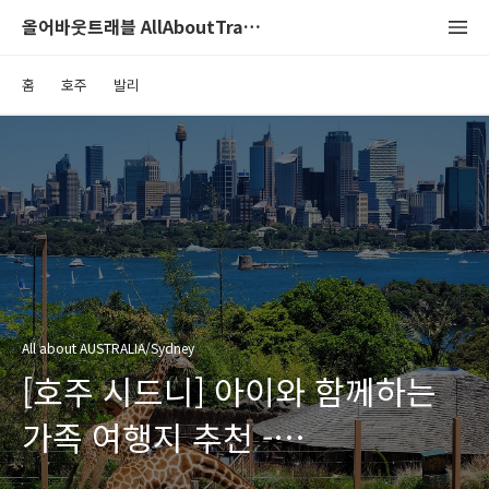
올어바웃트래블 AllAboutTravel
홈
호주
발리
All about AUSTRALIA/Sydney
[호주 시드니] 아이와 함께하는
가족 여행지 추천 -
시드니아쿠아리움, 타롱가동물원,