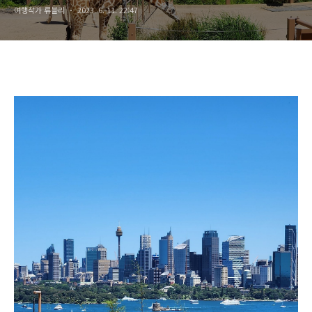
여행작가 류블리
2023. 6. 11. 22:47
호주박물관,
뉴사우스웨일즈아트갤러리