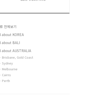
류 전체보기
ll about KOREA
l about BALI
ll about AUSTRALIA
Brisbane, Gold Coast
Sydney
Melbourne
Cairns
Perth