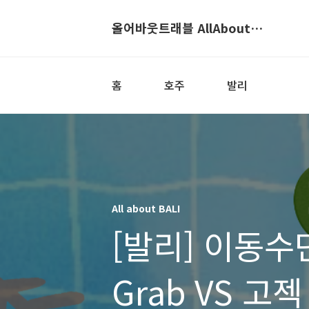
올어바웃트래블 AllAboutTravel
홈
호주
발리
All about BALI
[발리] 이동수
Grab VS 고젝