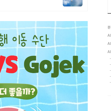
분
A
Al
A